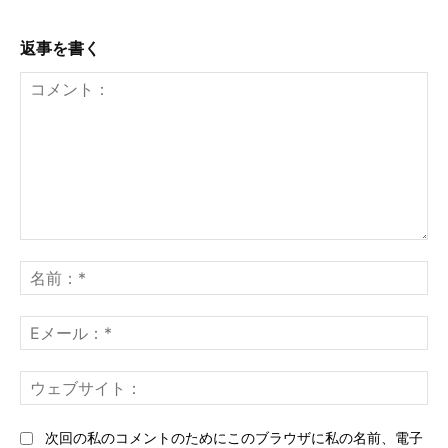
返事を書く
コ
メ
名
ン
前
ト：
*
E
メ
ー
ウ
ル
ェ
*
ブ
次回の私のコメントのためにこのブラウザに私の名前、電子
サ