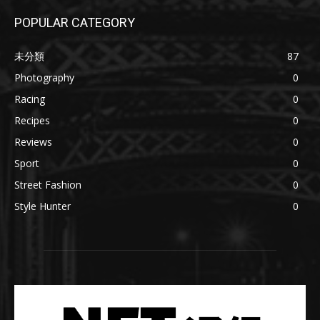
POPULAR CATEGORY
未分類
87
Photography
0
Racing
0
Recipes
0
Reviews
0
Sport
0
Street Fashion
0
Style Hunter
0