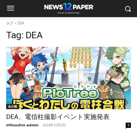
タグ
DEA
Tag:
DEA
未分類
DEA、電信柱撮影イベント実施発表
nfttsushin-admin
-
2024年12月2日
0