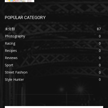
POPULAR CATEGORY
未分類
87
Photography
0
Racing
0
Recipes
0
Reviews
0
Sport
0
Street Fashion
0
Style Hunter
0