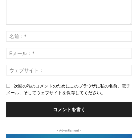
コ
メ
名
ン
前
ト：
*
E
メ
ー
ウ
ル
ェ
*
ブ
次回の私のコメントのためにこのブラウザに私の名前、電子
サ
メール、そしてウェブサイトを保存してください。
イ
ト
- Advertisment -