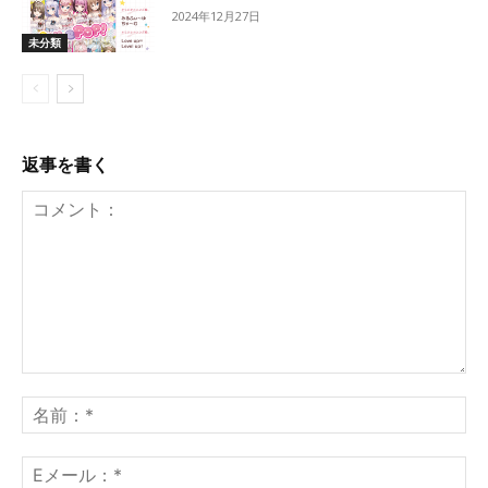
2024年12月27日
未分類
返事を書く
コ
メ
名
ン
前
ト：
*
E