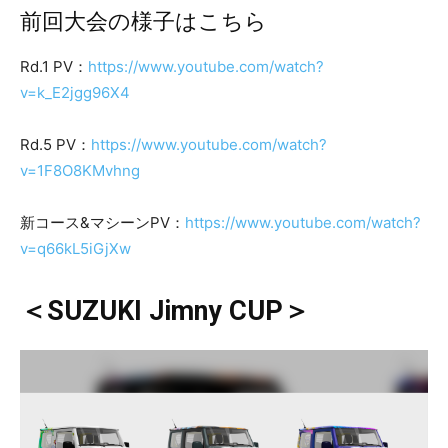
前回大会の様子はこちら
Rd.1 PV：
ht
tps://www.youtube.com/watch?
v=k_E2jgg96X4
Rd.5 PV：
https://www.youtube.com/watch?
v=1F8O8KMvhng
新コース&マシーンPV：
https://www.youtube.com/watch?
v=q66kL5iGjXw
＜SUZUKI Jimny CUP＞