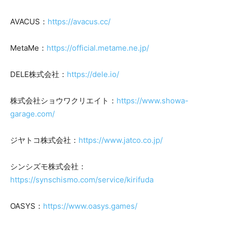
AVACUS：
https://avacus.cc/
MetaMe：
https://official.metame.ne.jp/
DELE株式会社：
https://dele.io/
株式会社ショウワクリエイト：
https://www.showa-
garage.com/
ジヤトコ株式会社：
https://www.jatco.co.jp/
シンシズモ株式会社：
https://synschismo.com/service/kirifuda
OASYS：
https://www.oasys.games/