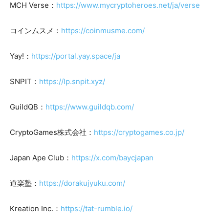
MCH Verse：
https://www.mycryptoheroes.net/ja/verse
コインムスメ：
https://coinmusme.com/
Yay!：
https://portal.yay.space/ja
SNPIT：
https://lp.snpit.xyz/
GuildQB：
https://www.guildqb.com/
CryptoGames株式会社：
https://cryptogames.co.jp/
Japan Ape Club：
https://x.com/baycjapan
道楽塾：
https://dorakujyuku.com/
Kreation Inc.：
https://tat-rumble.io/