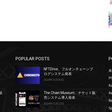
POPULAR POSTS
P
ブ
NFTDrive、フルオンチェーンブ
未
ログシステム発表
P
2024年12月30日
R
R
ト販
The Chain Museum、チケット販
売システム導入発表
R
2024年12月27日
Sp