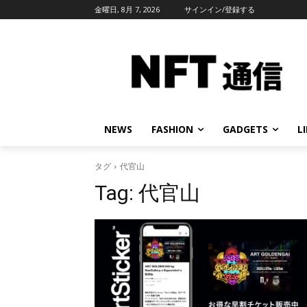
金曜日, 8月 7, 2026
サインイン/登録する
NEWS
FASHION
GADGETS
L
タグ
代官山
Tag:
代官山