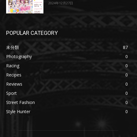
2024年12月27日
POPULAR CATEGORY
未分類
87
Photography
0
Racing
0
Recipes
0
Reviews
0
Sport
0
Street Fashion
0
Style Hunter
0