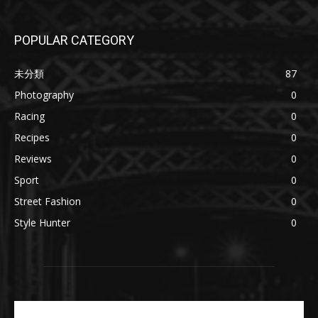
POPULAR CATEGORY
未分類
87
Photography
0
Racing
0
Recipes
0
Reviews
0
Sport
0
Street Fashion
0
Style Hunter
0