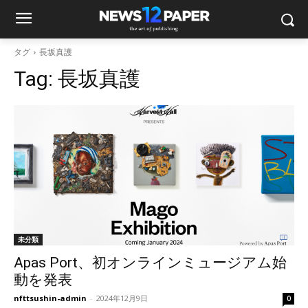
タグ
長坂真護
Tag:
長坂真護
未分類
Apas Port、初オンラインミュージアム始
動を発表
nfttsushin-admin
-
2024年12月9日
0