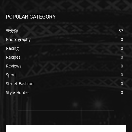
POPULAR CATEGORY
未分類
87
Photography
0
Racing
0
Recipes
0
Reviews
0
Sport
0
Street Fashion
0
Style Hunter
0