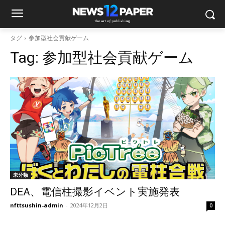
タグ
参加型社会貢献ゲーム
Tag:
参加型社会貢献ゲーム
未分類
DEA、電信柱撮影イベント実施発表
nfttsushin-admin
-
2024年12月2日
0