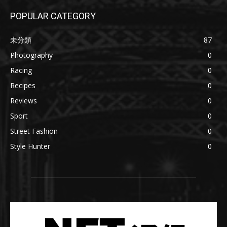
POPULAR CATEGORY
未分類
87
Photography
0
Racing
0
Recipes
0
Reviews
0
Sport
0
Street Fashion
0
Style Hunter
0