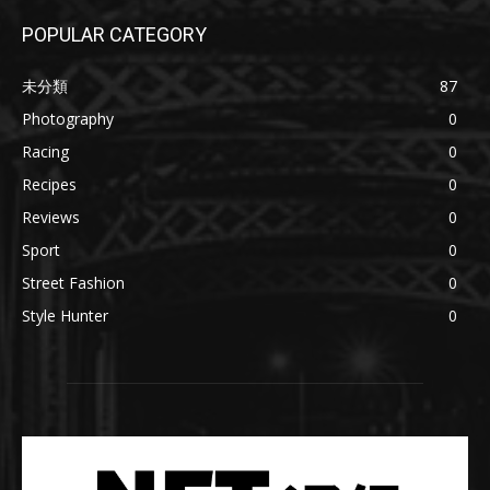
POPULAR CATEGORY
未分類
87
Photography
0
Racing
0
Recipes
0
Reviews
0
Sport
0
Street Fashion
0
Style Hunter
0